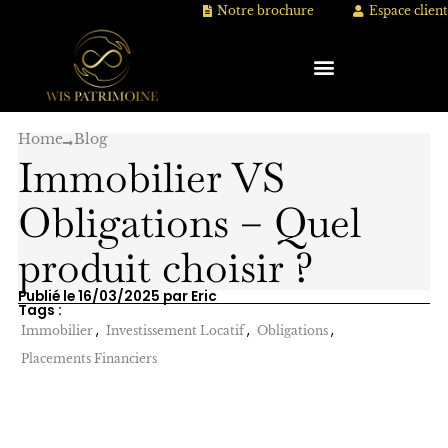
Aller
Notre brochure
Espace client
au
contenu
Home
Blog
Immobilier VS
Obligations – Quel
produit choisir ?
Publié le 16/03/2025 par Eric
Tags :
,
,
,
Immobilier
Investissement Locatif
Obligations
Placements Financiers
Immobilier ou