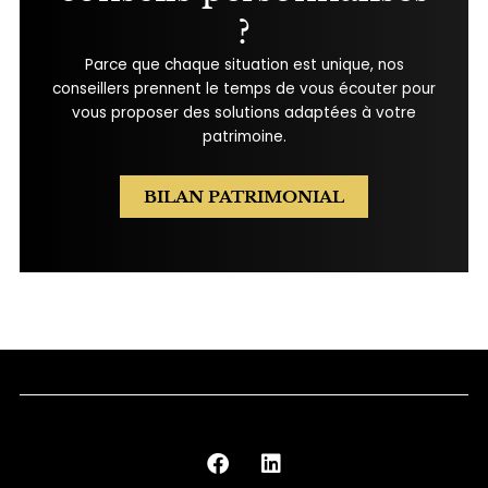
?
Parce que chaque situation est unique, nos
conseillers prennent le temps de vous écouter pour
vous proposer des solutions adaptées à votre
patrimoine.
BILAN PATRIMONIAL
F
L
a
i
c
n