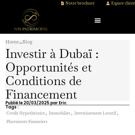
Aller
Notre brochure
Espace client
au
contenu
Home
Blog
Investir à Dubaï :
Opportunités et
Conditions de
Financement
Publié le 20/03/2025 par Eric
Tags :
,
,
,
Credit Hypothécaire
Immobilier
Investissement Locatif
Placements Financiers