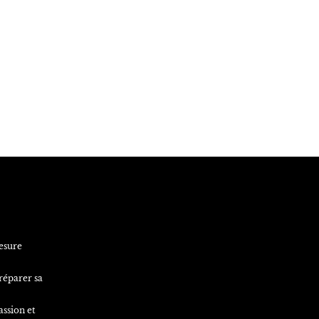
esure
réparer sa
assion et