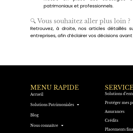
patrimoniaux et professionnels.
🔍 Vous souhaitez aller plus loin ?
Retrouvez, à droite, nos articles détaillés s
entreprises, afin d’éclairer vos décisions avant 
MENU RAPIDE
SERVIC
Solutions d’ent
Accueil
Protéger mes p
Solutions Patrimoniales
Assurances
Blog
Crédits
Nous connaître
Placements fina