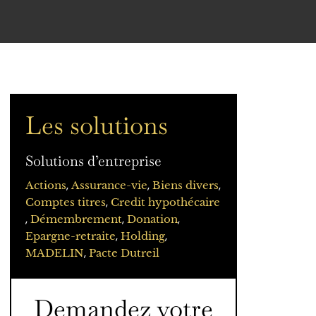
Les solutions
Solutions d’entreprise
,
,
,
Actions
Assurance-vie
Biens divers
,
Comptes titres
Credit hypothécaire
,
,
,
Démembrement
Donation
,
,
Epargne-retraite
Holding
,
MADELIN
Pacte Dutreil
Demandez votre