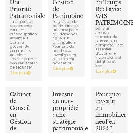
Une
Gestion
en Temps
Priorité
de
Réel avec
Patrimoniale
Patrimoine
WIS
La protection
La gestion de
PATRIMOIN
des proches
patrimoine est
Dans un
est une
une discipline
monde
préoccupation
qui demande
financier de
essentielle
rigueur et
plus en plus
dans la
anticipation.
complexe, il est
gestion de
Pourtant, de
essentiel
patrimoine.
nombreux
d’avoir une
Anticiper
investisseurs,
vision claire et
l’avenir permet
qu’ils soient
détaillée de
non seulement
novices ou...
son...
de sécuriser...
Lire plus
Lire plus
Lire plus
Cabinet
Investir
Pourquoi
de
en nue-
investir
Conseil
propriété
en
en
: une
immobilier
Gestion
stratégie
neuf en
de
patrimoniale
2025 ?