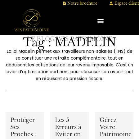
Aller
Notre brochure
Espace client
au
contenu
Tag : MADELIN
LE BLOG WIS PATRIMOINE
La loi Madelin permet aux travailleurs non-salariés (TNS) de
se constituer une retraite complémentaire, tout en
déduisant les cotisations de leur revenu imposable. C’est un
levier d’optimisation pertinent pour sécuriser son avenir tout
en réduisant sa pression fiscale.
Protéger
Les 5
Gérez
Ses
Erreurs à
Votre
Proches :
Éviter en
Patrimoine