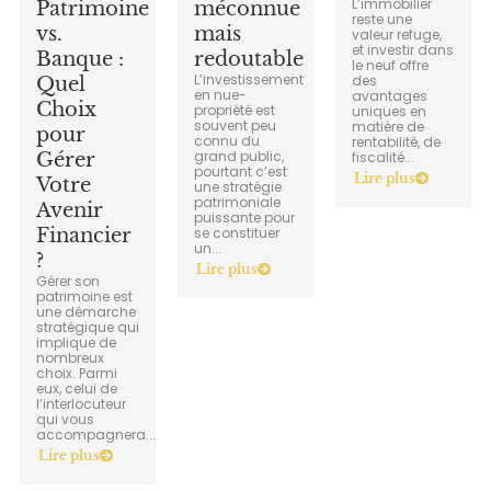
L’immobilier
Patrimoine
méconnue
reste une
vs.
mais
valeur refuge,
et investir dans
Banque :
redoutable
le neuf offre
L’investissement
des
Quel
en nue-
avantages
Choix
propriété est
uniques en
souvent peu
matière de
pour
connu du
rentabilité, de
grand public,
Gérer
fiscalité...
pourtant c’est
Lire plus
Votre
une stratégie
patrimoniale
Avenir
puissante pour
Financier
se constituer
un...
?
Lire plus
Gérer son
patrimoine est
une démarche
stratégique qui
implique de
nombreux
choix. Parmi
eux, celui de
l’interlocuteur
qui vous
accompagnera...
Lire plus