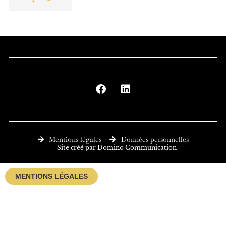
F
L
a
i
c
n
e
k
b
e
o
d
o
i
Mentions légales
Données personnelles
k
n
Site créé par Domino Communication
MENTIONS LÉGALES