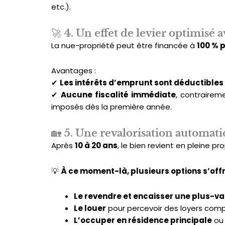
etc.).
🚀
4. Un effet de levier optimisé 
La nue-propriété peut être financée à
100 % 
Avantages :
✔
Les intérêts d’emprunt sont déductibles
✔
Aucune fiscalité immédiate
, contrairem
imposés dès la première année.
🏡
5. Une revalorisation automat
Après
10 à 20 ans
, le bien revient en pleine pr
💡
À ce moment-là, plusieurs options s’offr
Le revendre et encaisser une plus-va
Le louer
pour percevoir des loyers com
L’occuper en résidence principale
ou 