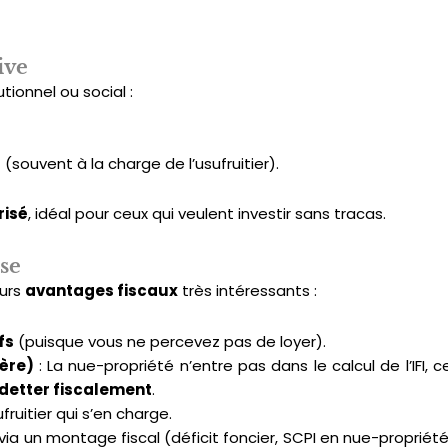
ive
tionnel ou social :
s
(souvent à la charge de l’usufruitier).
risé
, idéal pour ceux qui veulent investir sans tracas.
use
eurs
avantages fiscaux
très intéressants :
fs
(puisque vous ne percevez pas de loyer).
ière)
: La nue-propriété n’entre pas dans le calcul de l’IFI, c
detter fiscalement
.
ufruitier qui s’en charge.
 via un montage fiscal (déficit foncier, SCPI en nue-propriété