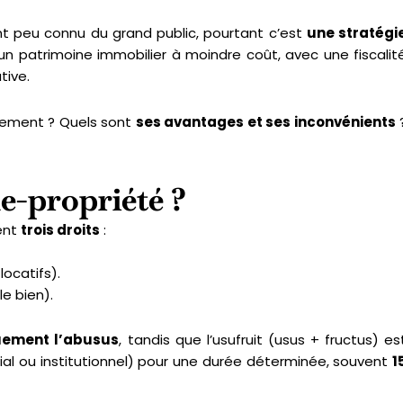
nt peu connu du grand public, pourtant c’est
une stratégi
un patrimoine immobilier à moindre coût, avec une fiscalit
tive.
sement ? Quels sont
ses avantages et ses inconvénients
ue-propriété ?
ent
trois droits
:
locatifs).
e bien).
uement l’abusus
, tandis que l’usufruit (usus + fructus) es
ial ou institutionnel) pour une durée déterminée, souvent
1