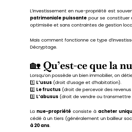
L’investissement en nue-propriété est souve
patrimoniale puissante
pour se constituer 
optimisée et sans contraintes de gestion loca
Mais comment fonctionne ce type d’investis
Décryptage.
🏡
Qu’est-ce que la n
Lorsqu’on possède un bien immobilier, on déti
1️⃣
L’usus
(droit d’usage et d’habitation).
2️⃣
Le fructus
(droit de percevoir des revenus 
3️⃣
L’abusus
(droit de vendre ou transmettre l
La
nue-propriété
consiste à
acheter uniq
cédé à un tiers (généralement un bailleur soc
à 20 ans
.