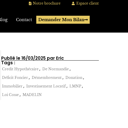
Notre brochure
Espace client
Blog
Contact
Demander Mon Bilan
Publié le 16/03/2025 par Eric
Tags :
,
,
Credit Hypothécaire
De Normandie
,
,
,
Déficit Foncier
Démembrement
Donation
,
,
,
Immobilier
Investissement Locatif
LMNP
,
Loi Cosse
MADELIN