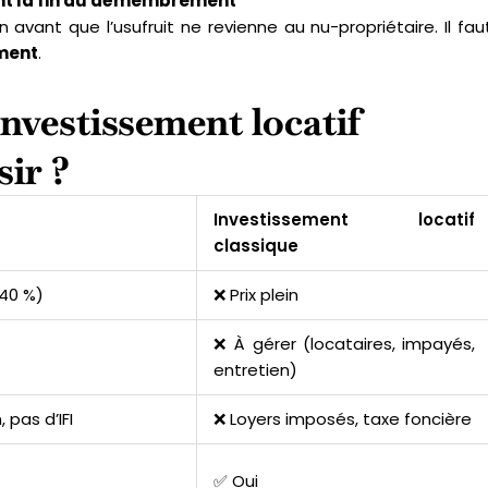
vant la fin du démembrement
n avant que l’usufruit ne revienne au nu-propriétaire. Il fau
ement
.
nvestissement locatif
sir ?
Investissement locatif
classique
40 %)
❌ Prix plein
❌ À gérer (locataires, impayés,
entretien)
 pas d’IFI
❌ Loyers imposés, taxe foncière
✅ Oui