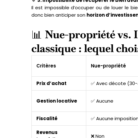
🔹
3. Impossibilité de récupérer le bien a
Il est impossible d’occuper ou de louer le bie
donc bien anticiper son
horizon d’investiss
📊
Nue-propriété vs. I
classique : lequel choi
Critères
Nue-propriété
Prix d’achat
✅ Avec décote (30-
Gestion locative
✅ Aucune
Fiscalité
✅ Aucune imposition,
Revenus
❌ Non