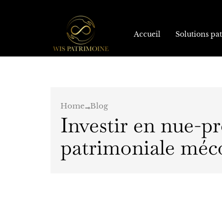
Aller
au
contenu
Accueil
Solutions pa
Home
Blog
Investir en nue-pr
patrimoniale méc