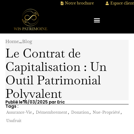
Aller
Notre brochure
Espace client
au
contenu
Home
Blog
Le Contrat de
Capitalisation : Un
Outil Patrimonial
Polyvalent
Publié le 16/03/2025 par Eric
Tags :
,
,
,
,
Assurance-Vie
Démembrement
Donation
Nue-Propriété
Usufruit