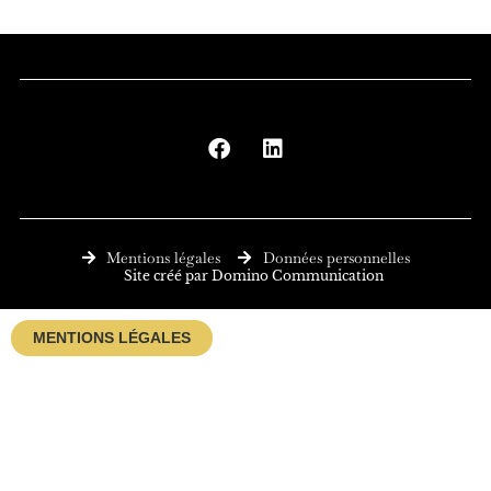
F
L
a
i
c
n
e
k
b
e
o
d
o
i
Mentions légales
Données personnelles
k
n
Site créé par Domino Communication
MENTIONS LÉGALES