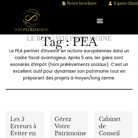
Aller
Notre brochure
Espace client
au
contenu
Tag : PEA
LE BLOG WIS PATRIMOINE
Le PEA permet d’investir en actions européennes dans un
cadre fiscal avantageux. Après 5 ans, les gains sont
exonérés d’impôt (hors prélèvements sociaux). C’est un
excellent outil pour dynamiser son patrimoine tout en
préparant des projets à moyen/long terme.
Les 5
Gérez
Cabinet
Erreurs à
Votre
de
Éviter en
Patrimoine
Conseil