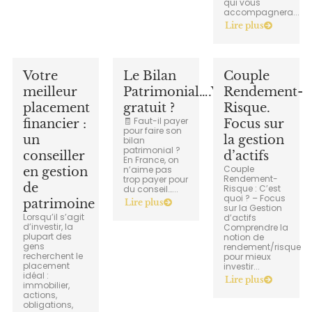
qui vous
accompagnera...
Lire plus
Votre
Le Bilan
Couple
meilleur
Patrimonial….Vraiment
Rendement-
placement
gratuit ?
Risque.
🧾 Faut-il payer
financier :
Focus sur
pour faire son
un
la gestion
bilan
patrimonial ?
conseiller
d’actifs
En France, on
Couple
n’aime pas
en gestion
Rendement-
trop payer pour
de
Risque : C’est
du conseil…...
quoi ? – Focus
patrimoine
Lire plus
sur la Gestion
Lorsqu’il s’agit
d’actifs
d’investir, la
Comprendre la
plupart des
notion de
gens
rendement/risque
recherchent le
pour mieux
placement
investir...
idéal :
Lire plus
immobilier,
actions,
obligations,