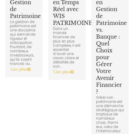
Gestion
en Temps
en
de
Réel avec
Gestion
Patrimoine
WIS
de
La gestion de
PATRIMOINE
Patrimoine
patrimoine est
Dans un
vs.
une discipline
monde
qui demande
Banque :
financier de
rigueur et
plus en plus
anticipation.
Quel
complexe, il est
Pourtant, de
essentiel
Choix
nombreux
d’avoir une
investisseurs,
pour
vision claire et
qu’ils soient
détaillée de
novices ou...
Gérer
son...
Lire plus
Votre
Lire plus
Avenir
Financier
?
Gérer son
patrimoine est
une démarche
stratégique qui
implique de
nombreux
choix. Parmi
eux, celui de
l’interlocuteur