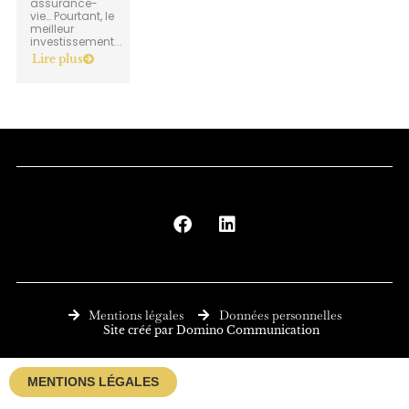
assurance-
vie… Pourtant, le
meilleur
investissement...
Lire plus
F
L
a
i
c
n
e
k
b
e
o
d
o
i
Mentions légales
Données personnelles
k
n
Site créé par Domino Communication
MENTIONS LÉGALES