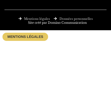
e
k
b
e
o
d
o
i
Mentions légales
Données personnelles
k
n
Site créé par Domino Communication
MENTIONS LÉGALES