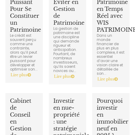
Puissant
Éviter en
Patrimoine
Pour Se
Gestion
en Temps
Constituer
de
Réel avec
un
Patrimoine
WIS
La gestion de
Patrimoine
PATRIMOIN
patrimoine est
Le crédit est
Dans un
une discipline
souvent perçu
monde
qui demande
comme une
financier de
rigueur et
contrainte,
plus en plus
anticipation.
alors qu’il peut
complexe, il est
Pourtant, de
être un levier
essentiel
nombreux
puissant pour
d’avoir une
investisseurs,
développer et
vision claire et
qu’ils soient
optimiser son...
détaillée de
novices ou...
son...
Lire plus
Lire plus
Lire plus
Cabinet
Investir
Pourquoi
de
en nue-
investir
Conseil
propriété
en
en
: une
immobilier
Gestion
stratégie
neuf en