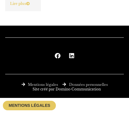
Lire plus
F
L
a
i
c
n
e
k
b
e
o
d
o
i
Mentions légales
Données personnelles
k
n
Site créé par Domino Communication
MENTIONS LÉGALES