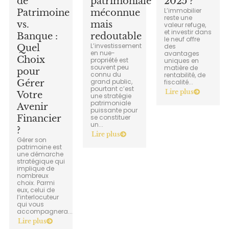
de
patrimoniale
2025 ?
L’immobilier
Patrimoine
méconnue
reste une
vs.
mais
valeur refuge,
et investir dans
Banque :
redoutable
le neuf offre
L’investissement
des
Quel
en nue-
avantages
Choix
propriété est
uniques en
souvent peu
matière de
pour
connu du
rentabilité, de
grand public,
Gérer
fiscalité...
pourtant c’est
Lire plus
Votre
une stratégie
patrimoniale
Avenir
puissante pour
Financier
se constituer
un...
?
Lire plus
Gérer son
patrimoine est
une démarche
stratégique qui
implique de
nombreux
choix. Parmi
eux, celui de
l’interlocuteur
qui vous
accompagnera...
Lire plus