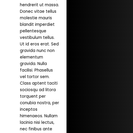
hendrerit ut massa.
Donec vitae tellus
molestie mauris
blandit imperdiet
pellentesque
vestibulum tellus.
Ut id eros erat. Sed
gravida nunc non
elementum
gravida. Nulla
facilisi. Phasellus
vel tortor sem.
Class aptent taciti
sociosqu ad litora
torquent per
conubia nostra, per
inceptos
himenaeos. Nullam
lacinia nisi lectus,
nec finibus ante