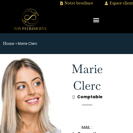
Aller
Notre brochure
Espace client
au
contenu
»
Marie Clerc
Home
Marie
Clerc
Comptable
MAIL :